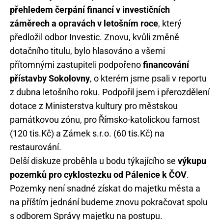
přehledem čerpání financí v investičních
záměrech a opravách v letošním roce
, který
předložil odbor Investic. Znovu, kvůli změně
dotačního titulu, bylo hlasováno a všemi
přítomnými zastupiteli podpořeno
financování
přístavby Sokolovny
, o kterém jsme psali v reportu
z dubna letošního roku. Podpořil jsem i přerozdělení
dotace z Ministerstva kultury pro městskou
památkovou zónu, pro Římsko-katolickou farnost
(120 tis.Kč) a Zámek s.r.o. (60 tis.Kč) na
restaurování.
Delší diskuze proběhla u bodu týkajícího se
výkupu
pozemků pro cyklostezku od Pálenice k ČOV
.
Pozemky není snadné získat do majetku města a
na příštím jednání budeme znovu pokračovat spolu
s odborem Správy majetku na postupu.