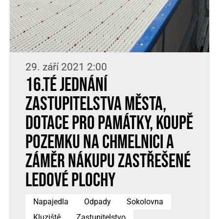
29. září 2021 2:00
16.té jednání
zastupitelstva města,
dotace pro památky, koupě
pozemku na Chmelnici a
záměr nákupu zastřešené
ledové plochy
Napajedla
Odpady
Sokolovna
Kluziště
Zastupitelstvo