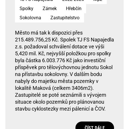
Spolky
Zámek
Hřebčín
Sokolovna
Zastupitelstvo
Město má tak k dispozici přes
215.489.756,25 Kč. Spolek TJ FS Napajedla
z.s. požadoval schválení dotace ve výši
5,420 mil. Kč, nejvyšší položkou pro spolky
byla částka 6.003.776 Kč jako investiční
příspěvek pro tělovýchovnou jednotu Sokol
na přístavbu sokolovny. V dalším bodu
nabyly do majetku města pozemky v
lokalitě Maková (celkem 3406m2).
Zastupitelé se poté seznámili s vývojem
situace okolo pozemků pro plánovanou
stavbu cyklostezky mezi pálenicí a ČOV.
ČÍST DÁLE