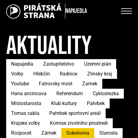
Napajedla
AKTUALITY
Napajedla
Zastupitelstvo
Uzemní plán
Volby
Hřebčín
Radnice
Zlinsky kraj
Youtube
Fatrovsky most
Zamek
Hana ancincova
Referendum
Cyklostezka
Místostarosta
Klub kultury
Pahrbek
Tomas cabla
Pahrbek sportovní areál
Krajske volby
Komise zivotniho prostredi
Rozpocet
Zámek
Sokolovna
Starosta