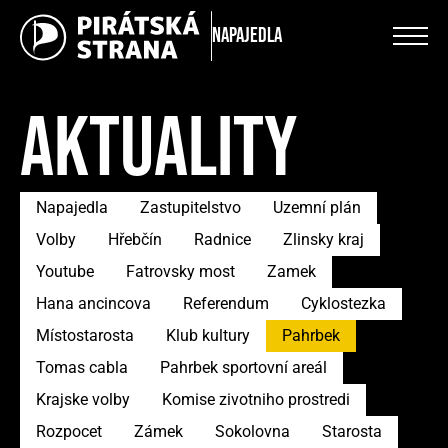
Napajedla
AKTUALITY
Napajedla
Zastupitelstvo
Uzemní plán
Volby
Hřebčín
Radnice
Zlinsky kraj
Youtube
Fatrovsky most
Zamek
Hana ancincova
Referendum
Cyklostezka
Místostarosta
Klub kultury
Pahrbek
Tomas cabla
Pahrbek sportovní areál
Krajske volby
Komise zivotniho prostredi
Rozpocet
Zámek
Sokolovna
Starosta