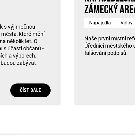
zámecký are
Napajedla
Volby
k s výjimečnou
h města, které mění
Naše první místní re
a několik let. O
Úředníci městského úřa
s účastí občanů -
falšování podpisů.
ích a výborech.
e budou zabývat
ČÍST DÁLE