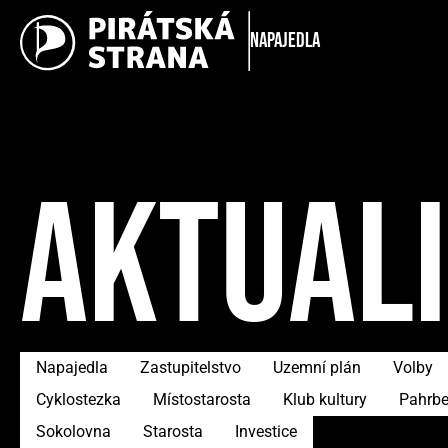
Napajedla
AKTUAL
Napajedla
Zastupitelstvo
Uzemní plán
Volby
Cyklostezka
Místostarosta
Klub kultury
Pahrb
Sokolovna
Starosta
Investice