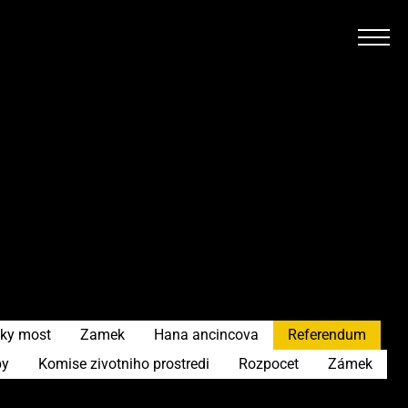
sky most
Zamek
Hana ancincova
Referendum
by
Komise zivotniho prostredi
Rozpocet
Zámek