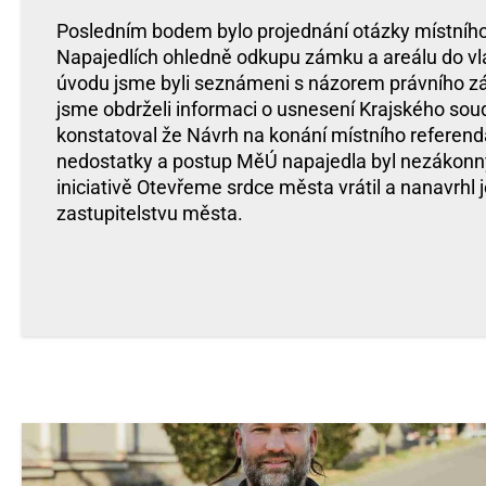
Posledním bodem bylo projednání otázky místního
Napajedlích ohledně odkupu zámku a areálu do vla
úvodu jsme byli seznámeni s názorem právního z
jsme obdrželi informaci o usnesení Krajského soud
konstatoval že Návrh na konání místního referend
nedostatky a postup MěÚ napajedla byl nezákonn
iniciativě Otevřeme srdce města vrátil a nanavrhl j
zastupitelstvu města.