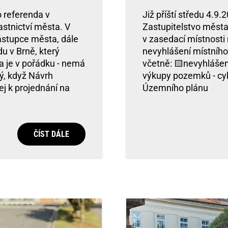
 referenda v
Již příští středu 4.9
stnictví města. V
Zastupitelstvo města
ástupce města, dále
v zasedací místnosti
u v Brně, který
nevyhlášení místního
a je v pořádku - nemá
včetně: 🟨nevyhlášen
ý, když Návrh
výkupy pozemků - cyk
ej k projednání na
Územního plánu
ČÍST DÁLE