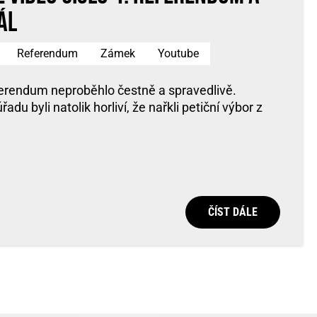
ál
Referendum
Zámek
Youtube
ferendum neproběhlo čestně a spravedlivě.
du byli natolik horliví, že nařkli petiční výbor z
ČÍST DÁLE