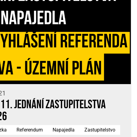
21
11. jednání Zastupitelstva
26
zka
Referendum
Napajedla
Zastupitelstvo