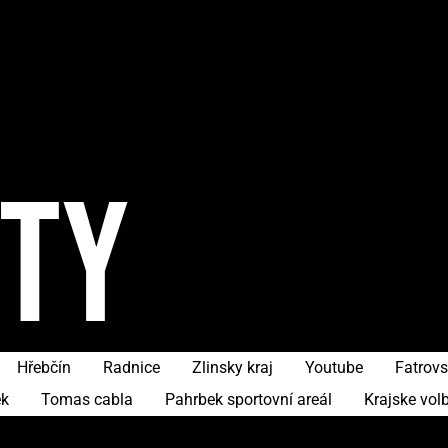
ITY
Hřebčín
Radnice
Zlinsky kraj
Youtube
Fatrov
ek
Tomas cabla
Pahrbek sportovní areál
Krajske vol