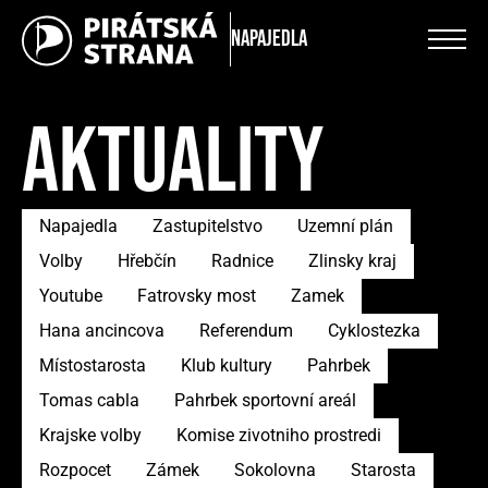
Napajedla
AKTUALITY
Napajedla
Zastupitelstvo
Uzemní plán
Volby
Hřebčín
Radnice
Zlinsky kraj
Youtube
Fatrovsky most
Zamek
Hana ancincova
Referendum
Cyklostezka
Místostarosta
Klub kultury
Pahrbek
Tomas cabla
Pahrbek sportovní areál
Krajske volby
Komise zivotniho prostredi
Rozpocet
Zámek
Sokolovna
Starosta