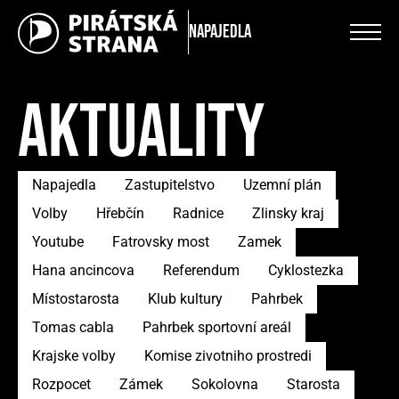
Napajedla
AKTUALITY
Napajedla
Zastupitelstvo
Uzemní plán
Volby
Hřebčín
Radnice
Zlinsky kraj
Youtube
Fatrovsky most
Zamek
Hana ancincova
Referendum
Cyklostezka
Místostarosta
Klub kultury
Pahrbek
Tomas cabla
Pahrbek sportovní areál
Krajske volby
Komise zivotniho prostredi
Rozpocet
Zámek
Sokolovna
Starosta