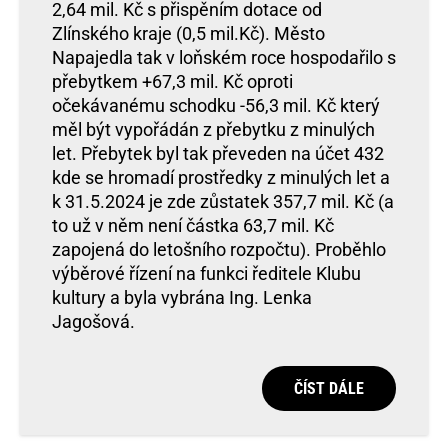
2,64 mil. Kč s přispěním dotace od
Zlínského kraje (0,5 mil.Kč). Město
Napajedla tak v loňském roce hospodařilo s
přebytkem +67,3 mil. Kč oproti
očekávanému schodku -56,3 mil. Kč který
měl být vypořádán z přebytku z minulých
let. Přebytek byl tak převeden na účet 432
kde se hromadí prostředky z minulých let a
k 31.5.2024 je zde zůstatek 357,7 mil. Kč (a
to už v něm není částka 63,7 mil. Kč
zapojená do letošního rozpočtu). Proběhlo
výběrové řízení na funkci ředitele Klubu
kultury a byla vybrána Ing. Lenka
Jagošová.
ČÍST DÁLE