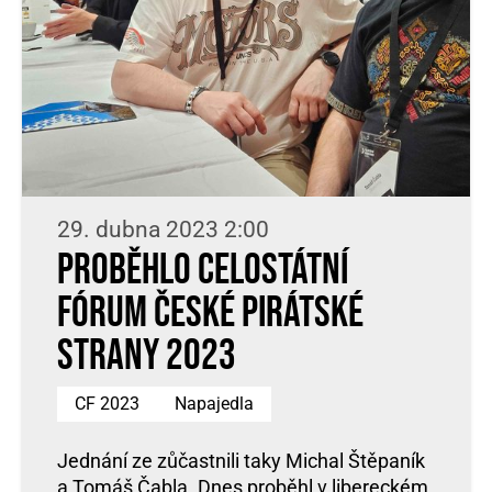
29. dubna 2023 2:00
Proběhlo Celostátní
fórum České pirátské
strany 2023
CF 2023
Napajedla
Jednání ze zůčastnili taky Michal Štěpaník
a Tomáš Čabla. Dnes proběhl v libereckém