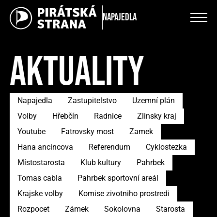
Napajedla
AKTUALITY
Napajedla
Zastupitelstvo
Uzemní plán
Volby
Hřebčín
Radnice
Zlinsky kraj
Youtube
Fatrovsky most
Zamek
Hana ancincova
Referendum
Cyklostezka
Místostarosta
Klub kultury
Pahrbek
Tomas cabla
Pahrbek sportovní areál
Krajske volby
Komise zivotniho prostredi
Rozpocet
Zámek
Sokolovna
Starosta